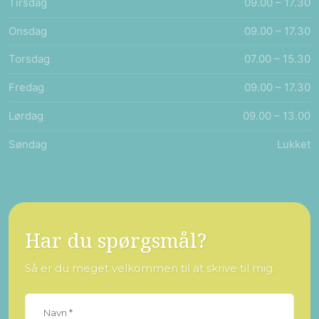
Tirsdag
09.00 – 17.30​
Onsdag
09.00 – 17.30​
Torsdag
07.00 – 15.30​
Fredag
09.00 – 17.30​
Lørdag
09.00 – 13.00
Søndag
Lukket
Har du spørgsmål?
Så er du meget velkommen til at skrive til mig.​