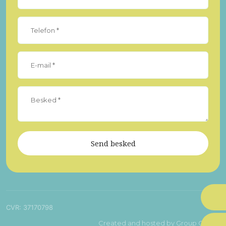
CVR​: 37170798
Created and hosted by Group Online